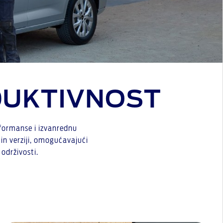
DUKTIVNOST
rformanse i izvanrednu
-in verziji, omogućavajući
održivosti.