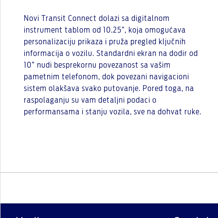
Novi Transit Connect dolazi sa digitalnom
instrument tablom od 10.25”, koja omogućava
personalizaciju prikaza i pruža pregled ključnih
informacija o vozilu. Standardni ekran na dodir od
10” nudi besprekornu povezanost sa vašim
pametnim telefonom, dok povezani navigacioni
sistem olakšava svako putovanje. Pored toga, na
raspolaganju su vam detaljni podaci o
performansama i stanju vozila, sve na dohvat ruke.