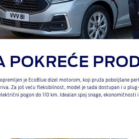
A POKREĆE PRO
opremljen je EcoBlue dizel motorom, koji pruža poboljšane pe
riva. Za još veću fleksibilnost, model je sada dostupan i u plug
električni pogon do 110 km. Idealan spoj snage, ekonomičnosti i 