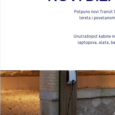
Potpuno novi Transit 
tereta i povećanom 
Unutrašnjost kabine nu
laptopova, alata, ba