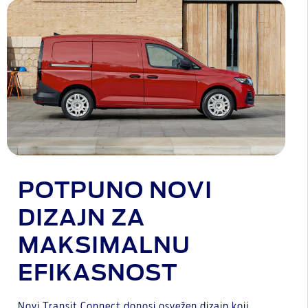
POTPUNO NOVI
DIZAJN ZA
MAKSIMALNU
EFIKASNOST
Novi Transit Connect donosi osvežen dizajn koji