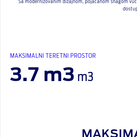
Sa modernizovanim dizajnom, pojačanom snagom vuče i r
dostup
MAKSIMALNI TERETNI PROSTOR
3.7 m3
m3
MAKSIM