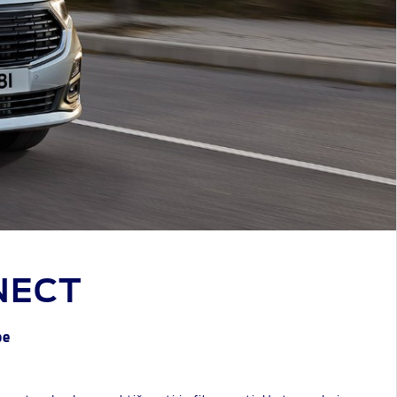
NECT
be