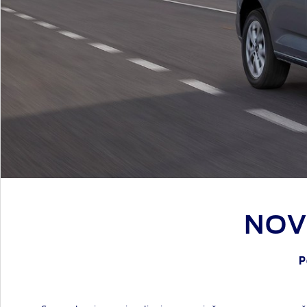
NOV
P