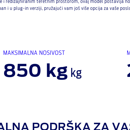
edizajniranim teretnim prostorom, ovaj model postavlja nove 
an i u plug-in verziji, pružajući vam još više opcija za vaše posl
MAKSIMALNA NOSIVOST
850 kg
kg
ALNA PODRŠKA ZA VA