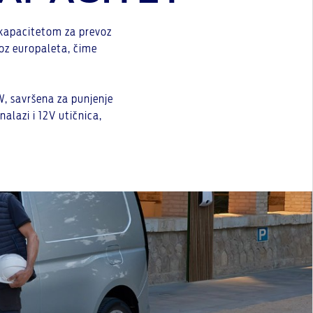
 kapacitetom za prevoz
voz europaleta, čime
W, savršena za punjenje
alazi i 12V utičnica,