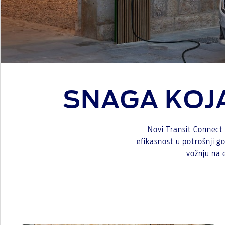
SNAGA KOJ
Novi Transit Connect 
efikasnost u potrošnji go
vožnju na 