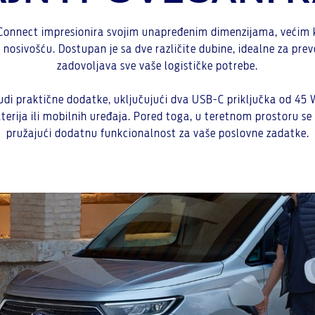
Connect impresionira svojim unapređenim dimenzijama, većim
nosivošću. Dostupan je sa dve različite dubine, idealne za pre
zadovoljava sve vaše logističke potrebe.
di praktične dodatke, uključujući dva USB-C priključka od 45 
terija ili mobilnih uređaja. Pored toga, u teretnom prostoru se n
pružajući dodatnu funkcionalnost za vaše poslovne zadatke.