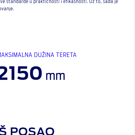
standarde u praktičnosti i efikasnosti. Uz to, sada je
ovanje.
MAKSIMALNA DUŽINA TERETA
2150
mm
Š POSAO