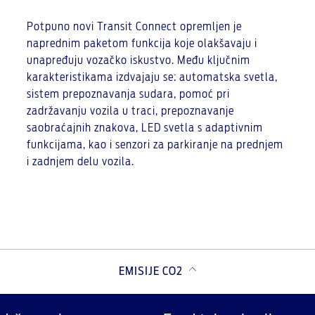
Potpuno novi Transit Connect opremljen je
naprednim paketom funkcija koje olakšavaju i
unapređuju vozačko iskustvo. Među ključnim
karakteristikama izdvajaju se: automatska svetla,
sistem prepoznavanja sudara, pomoć pri
zadržavanju vozila u traci, prepoznavanje
saobraćajnih znakova, LED svetla s adaptivnim
funkcijama, kao i senzori za parkiranje na prednjem
i zadnjem delu vozila.
EMISIJE CO2