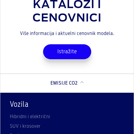
KATALOZI I
CENOVNICI
Više informacija i aktuelni cenovnik modela.
Istražite
EMISIJE CO2
Vozila
Hibridni i električni
SUV i krosover