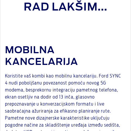
RAD LAKŠIM...
MOBILNA
KANCELARIJA
Koristite vaš kombi kao mobilnu kancelariju. Ford SYNC
4 nudi poboljšanu povezanost pomoću novog 5G
modema, besprekornu integraciju pametnog telefona,
ekran osetljiv na dodir od 13 inča, glasovno
prepoznavanje u konverzacijskom formatu i live
saobraćajna ažuriranja za efikasno planiranje rute.
Pametne nove dizajnerske karakteristike uključuju
pogodne načine za skladištenje uređaja između sedišta,